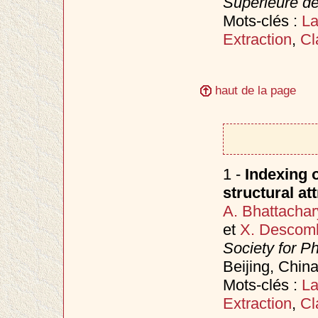
Supérieure d
Mots-clés :
L
Extraction
,
Cl
haut de la page
1 -
Indexing o
structural at
A. Bhattachar
et
X. Descom
Society for 
Beijing, China,
Mots-clés :
L
Extraction
,
Cl