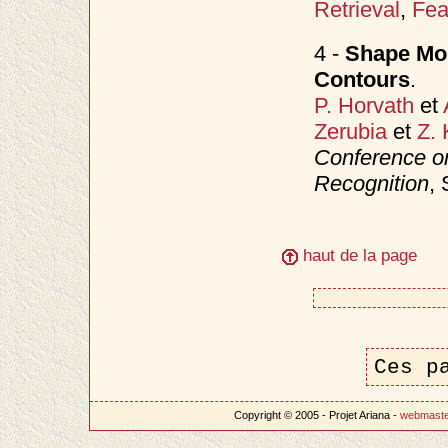
Retrieval
,
Feat
4 -
Shape Mom
Contours
.
P. Horvath
et
Zerubia
et
Z. 
Conference o
Recognition
,
haut de la page
Ces p
Copyright © 2005 - Projet Ariana -
webmast