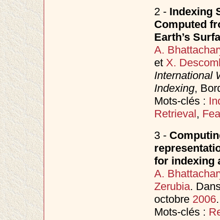
2 -
Indexing S
Computed fr
Earth’s Surf
A. Bhattachar
et
X. Descom
International
Indexing
, Bor
Mots-clés :
In
Retrieval
,
Feat
3 -
Computing
representatio
for indexing 
A. Bhattachar
Zerubia
. Dan
octobre
2006
.
Mots-clés :
Re