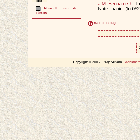
infos
J.M. Benharrosh
. T
Note : papier (tu-052
Nouvelle page de
démos
haut de la page
Copyright © 2005 - Projet Ariana -
webmast