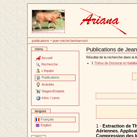
Passer
au
contenu
publications
~
jean-michel benharrosh
Publications de Jea
menu
Document
Actions
Résultat de la recherche dans la li
Accueil
1
Thèse de Doctorat et Habilita
Recherche
L'équipe
Publications
Activités
Stages/Emplois
Infos / Liens
langues
Français
English
1 -
Extraction de T
Aériennes. Applicat
Compression des 