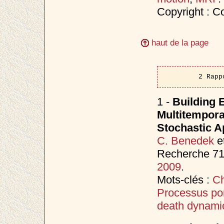
Copyright : C
haut de la page
2 Rapp
1 -
Building 
Multitemporal
Stochastic 
C. Benedek
e
Recherche 714
2009
.
Mots-clés :
Ch
Processus po
death dynami