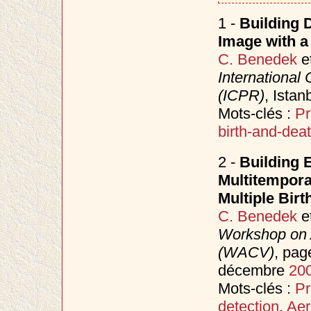
1 -
Building 
Image with a
C. Benedek
e
International
(ICPR)
, Istan
Mots-clés :
Pr
birth-and-dea
2 -
Building 
Multitempora
Multiple Bir
C. Benedek
e
Workshop on A
(WACV)
, pag
décembre
20
Mots-clés :
Pr
detection
,
Aer