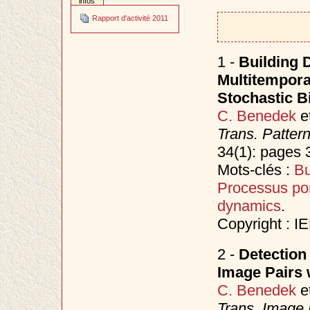
infos
Rapport d'activité 2011
1 -
Building 
Multitempora
Stochastic B
C. Benedek
e
Trans. Patter
34(1): pages 
Mots-clés :
Bu
Processus po
dynamics
.
Copyright : I
2 -
Detection 
Image Pairs 
C. Benedek
e
Trans. Image