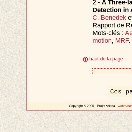
2 -
A Three-l
Detection in
C. Benedek
e
Rapport de R
Mots-clés :
Ae
motion
,
MRF
.
haut de la page
Ces p
Copyright © 2005 - Projet Ariana -
webmast