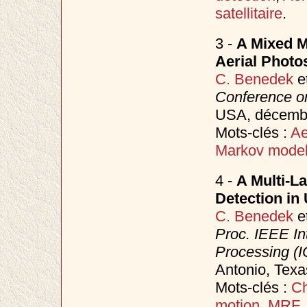
satellitaire
.
3 -
A Mixed M
Aerial Photo
C. Benedek
e
Conference on
USA, décem
Mots-clés :
Ae
Markov mode
4 -
A Multi-L
Detection in
C. Benedek
e
Proc. IEEE In
Processing (I
Antonio, Tex
Mots-clés :
Ch
motion
,
MRF
.