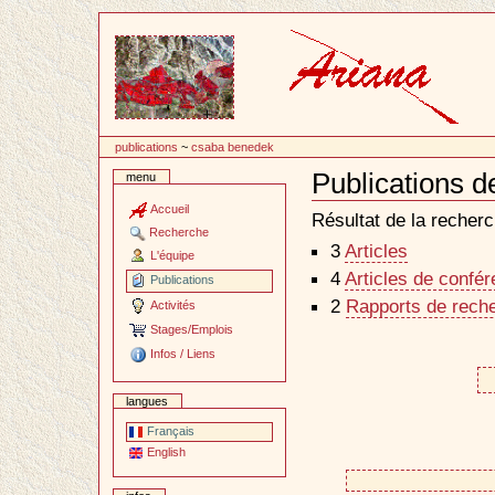
Passer
au
contenu
publications
~
csaba benedek
Publications 
menu
Document
Actions
Accueil
Résultat de la recherc
Recherche
3
Articles
L'équipe
4
Articles de confé
Publications
2
Rapports de reche
Activités
Stages/Emplois
Infos / Liens
langues
Français
English