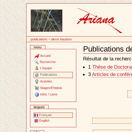
Passer
au
contenu
publications
~
alexis baudour
Publications d
menu
Document
Actions
Accueil
Résultat de la recherc
Recherche
1
Thèse de Doctorat 
L'équipe
3
Articles de confé
Publications
Activités
Stages/Emplois
Infos / Liens
langues
Français
English