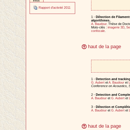
infos
Rapport d'activité 2011
1 -
Détection de Filament
algorithmes.
.
A. Baudour
. Thèse de Doct
Mots-clés :
imagerie 3D
,
Se
confocale
.
haut de la page
1 -
Detection and tracking
G. Aubert
et
A. Baudour
et
L
Conference on Acoustics, 
2 -
Detection and Complet
A. Baudour
et
G. Aubert
et
3 -
Détection et Complétio
A. Baudour
et
G. Aubert
et
haut de la page