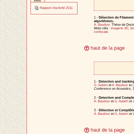
infos
Rapport d'activité 2011
1 -
Détection de Filament
algorithmes.
.
A. Baudour
. Thèse de Doct
Mots-clés :
imagerie 3D
,
Se
confocale
.
haut de la page
1 -
Detection and tracking
G. Aubert
et
A. Baudour
et
L
Conference on Acoustics, 
2 -
Detection and Complet
A. Baudour
et
G. Aubert
et
3 -
Détection et Complétio
A. Baudour
et
G. Aubert
et
haut de la page