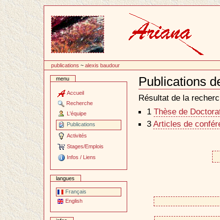
Passer
au
contenu
publications
~
alexis baudour
Publications d
menu
Document
Actions
Accueil
Résultat de la recherc
Recherche
1
Thèse de Doctorat 
L'équipe
3
Articles de confé
Publications
Activités
Stages/Emplois
Infos / Liens
langues
Français
English