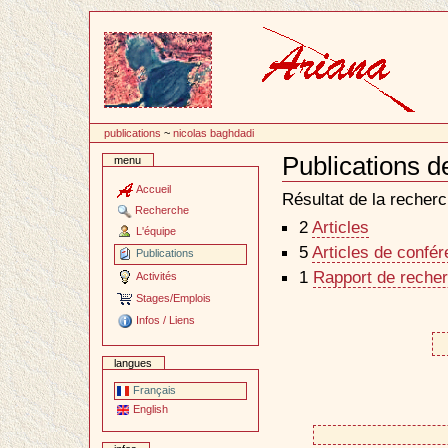
Passer
au
contenu
publications
~
nicolas baghdadi
Publications d
menu
Document
Actions
Accueil
Résultat de la recherc
Recherche
2
Articles
L'équipe
5
Articles de confé
Publications
1
Rapport de recher
Activités
Stages/Emplois
Infos / Liens
langues
Français
English