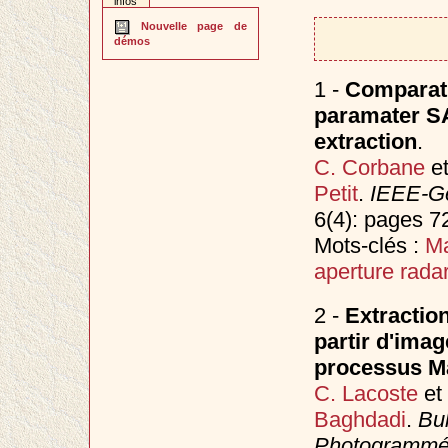
infos
Nouvelle page de
démos
1 -
Comparati
paramater SA
extraction
.
C. Corbane
e
Petit
.
IEEE-Ge
6(4): pages 7
Mots-clés :
Ma
aperture rada
2 -
Extractio
partir d'imag
processus M
C. Lacoste
et
Baghdadi
.
Bul
Photogrammétr