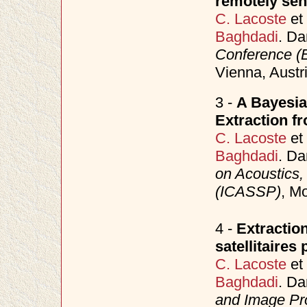
remotely sen
C. Lacoste
et
Baghdadi
. D
Conference 
Vienna, Austr
3 -
A Bayesia
Extraction fr
C. Lacoste
et
Baghdadi
. D
on Acoustics,
(ICASSP)
, M
4 -
Extraction
satellitaires
C. Lacoste
et
Baghdadi
. D
and Image Pr