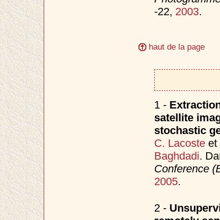
-22,
2003
.
haut de la page
1 -
Extractio
satellite ima
stochastic 
C. Lacoste
et
Baghdadi
. D
Conference 
2005
.
2 -
Unsupervi