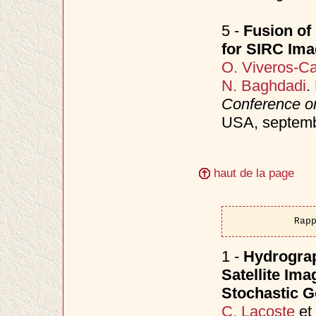
5 -
Fusion of
for SIRC Ima
O. Viveros-C
N. Baghdadi
.
Conference o
USA, septem
haut de la page
Rap
1 -
Hydrograp
Satellite Ima
Stochastic 
C. Lacoste
et