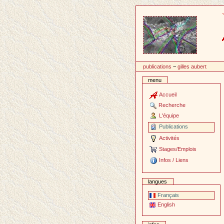
Passer
au
contenu
publications
~
gilles aubert
menu
Accueil
Recherche
L'équipe
Publications
Activités
Stages/Emplois
Infos / Liens
langues
Français
English