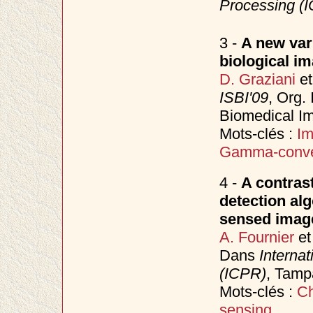
Processing (
3 -
A new vari
biological i
D. Graziani
e
ISBI'09
, Org.
Biomedical Im
Mots-clés :
Im
Gamma-conv
4 -
A contras
detection alg
sensed image
A. Fournier
e
Dans
Interna
(ICPR)
, Tam
Mots-clés :
Ch
sensing
.