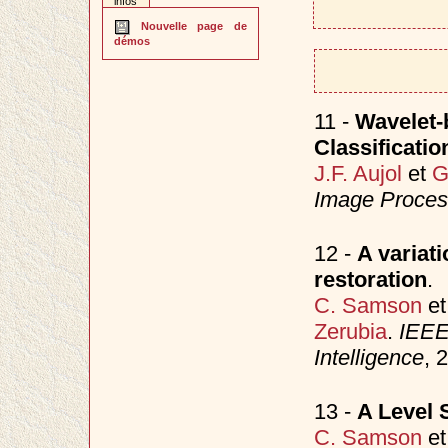
infos
Nouvelle page de
démos
11 -
Wavelet-
Classificati
J.F. Aujol
et
G
Image Proces
12 -
A variat
restoration
.
C. Samson
e
Zerubia
.
IEEE
Intelligence
, 
13 -
A Level 
C. Samson
e