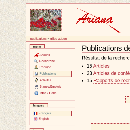
Passer
au
contenu
publications
~
gilles aubert
Publications d
menu
Document
Actions
Accueil
Résultat de la recherc
Recherche
15
Articles
L'équipe
23
Articles de conf
Publications
15
Rapports de rec
Activités
Stages/Emplois
Infos / Liens
langues
Français
English