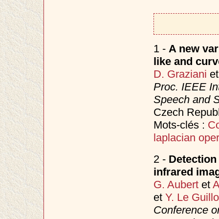
1 -
A new var
like and curv
D. Graziani
e
Proc. IEEE In
Speech and S
Czech Republ
Mots-clés :
Co
laplacian oper
2 -
Detection 
infrared ima
G. Aubert
et
A
et
Y. Le Guill
Conference o