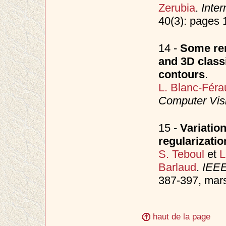
Zerubia
.
Inter
40(3): pages
14 -
Some rem
and 3D class
contours
.
L. Blanc-Féra
Computer Vis
15 -
Variatio
regularizati
S. Teboul
et
L
Barlaud
.
IEEE
387-397, mar
haut de la page