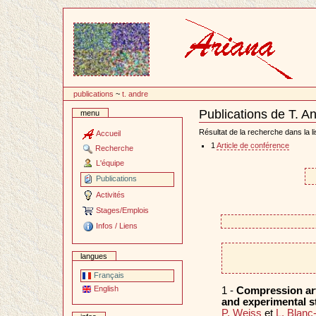
Passer
au
contenu
publications
~
t. andre
Publications de T. A
menu
Document
Actions
Résultat de la recherche dans la li
Accueil
1
Article de conférence
Recherche
L'équipe
Publications
Activités
Stages/Emplois
Infos / Liens
langues
Français
English
1 -
Compression art
and experimental s
P. Weiss
et
L. Blanc