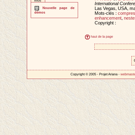
infos
International Confe
Las Vegas, USA, m
Nouvelle page de
démos
Mots-clés :
compress
enhancement
,
nest
Copyright :
haut de la page
Copyright © 2005 - Projet Ariana -
webmast