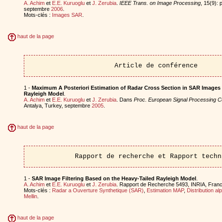
A. Achim
et
E.E. Kuruoglu
et
J. Zerubia
.
IEEE Trans. on Image Processing
, 15(9):
septembre
2006
.
Mots-clés :
Images SAR
.
haut de la page
Article de conférence
1 -
Maximum A Posteriori Estimation of Radar Cross Section in SAR Images 
Rayleigh Model
.
A. Achim
et
E.E. Kuruoglu
et
J. Zerubia
. Dans
Proc. European Signal Processing 
Antalya, Turkey, septembre
2005
.
haut de la page
Rapport de recherche et Rapport techn
1 -
SAR Image Filtering Based on the Heavy-Tailed Rayleigh Model
.
A. Achim
et
E.E. Kuruoglu
et
J. Zerubia
. Rapport de Recherche 5493, INRIA, Franc
Mots-clés :
Radar a Ouverture Synthetique (SAR)
,
Estimation MAP
,
Distribution al
Mellin
.
haut de la page