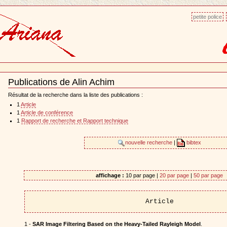
petite police
Publications de Alin Achim
Document
Actions
Résultat de la recherche dans la liste des publications :
1
Article
1
Article de conférence
1
Rapport de recherche et Rapport technique
nouvelle recherche
|
bibtex
affichage :
10 par page |
20 par page
|
50 par page
Article
1 -
SAR Image Filtering Based on the Heavy-Tailed Rayleigh Model
.