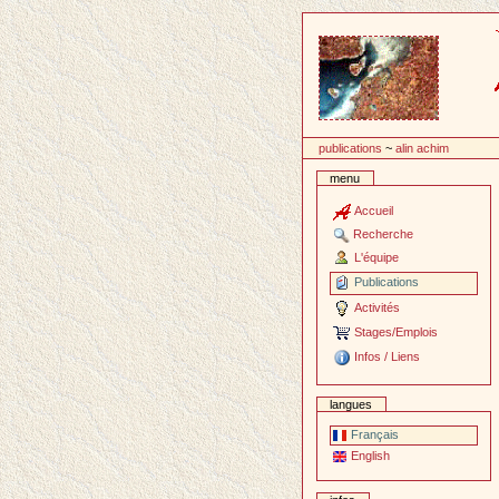
Passer
au
contenu
publications
~
alin achim
menu
Accueil
Recherche
L'équipe
Publications
Activités
Stages/Emplois
Infos / Liens
langues
Français
English