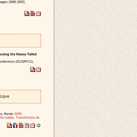
 pages 2686-2693,
using the Heavy-Tailed
Conference (EUSIPCO)
,
ique
e, février
2005
.
pha-stable
,
Transformee de