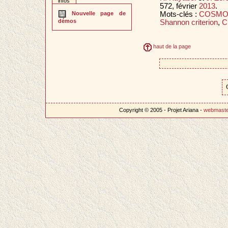
infos
572, février
2013
.
Mots-clés :
COSMO
Nouvelle page de
démos
Shannon criterion
,
Cl
haut de la page
Copyright © 2005 - Projet Ariana -
webmast