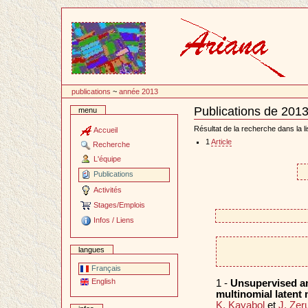
Passer
au
contenu
publications
~
année 2013
Publications de 201
menu
Document
Actions
Résultat de la recherche dans la li
Accueil
1
Article
Recherche
L'équipe
Publications
Activités
Stages/Emplois
Infos / Liens
langues
Français
English
1 -
Unsupervised am
multinomial latent
K. Kayabol
et
J. Zer