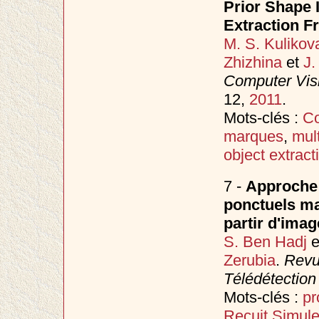
Prior Shape 
Extraction 
M. S. Kulikov
Zhizhina
et
J.
Computer Vis
12,
2011
.
Mots-clés :
Co
marques
,
mul
object extract
7 -
Approche 
ponctuels ma
partir d'imag
S. Ben Hadj
e
Zerubia
.
Revu
Télédétection
Mots-clés :
pr
Recuit Simul