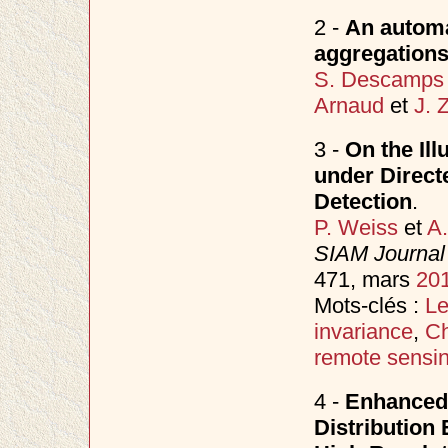
2 -
An automa
aggregations 
S. Descamps
Arnaud
et
J. 
3 -
On the Ill
under Direct
Detection
.
P. Weiss
et
A.
SIAM Journal
471, mars
20
Mots-clés :
Le
invariance
,
Ch
remote sensi
4 -
Enhanced
Distribution 