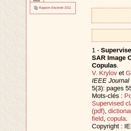
infos
Rapport d'activité 2011
1 -
Supervise
SAR Image Cl
Copulas
.
V. Krylov
et
G
IEEE Journal 
5(3): pages 5
Mots-clés :
Po
Supervised cla
(pdf)
,
dictiona
field
,
copula
.
Copyright : I