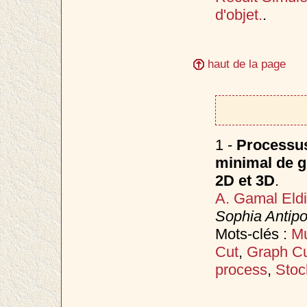
d'objet.
.
haut de la page
1 -
Processus
minimal de gr
2D et 3D
.
A. Gamal Eld
Sophia Antipo
Mots-clés :
Mu
Cut
,
Graph C
process
,
Stoc