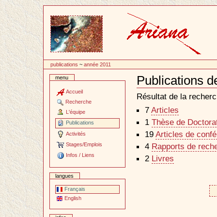
Passer
au
contenu
publications
~
année 2011
Publications d
menu
Document
Actions
Accueil
Résultat de la recherc
Recherche
7
Articles
L'équipe
1
Thèse de Doctorat 
Publications
19
Articles de conf
Activités
Stages/Emplois
4
Rapports de reche
Infos / Liens
2
Livres
langues
Français
English