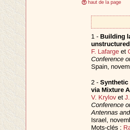
haut de la page
1 -
Building 
unstructured
F. Lafarge
et
Conference o
Spain, nove
2 -
Synthetic
via Mixture 
V. Krylov
et
J
Conference o
Antennas and
Israel, nove
Mots-clés :
Ra