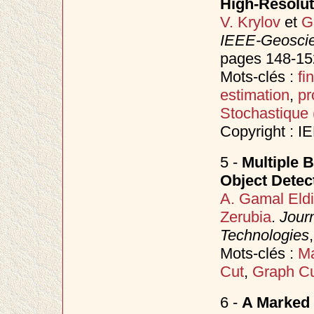
High-Resolut
V. Krylov
et
G
IEEE-Geoscie
pages 148-152
Mots-clés :
fi
estimation
,
pr
Stochastique
Copyright : I
5 -
Multiple B
Object Detec
A. Gamal Eld
Zerubia
.
Jour
Technologies
Mots-clés :
Ma
Cut
,
Graph C
6 -
A Marked 