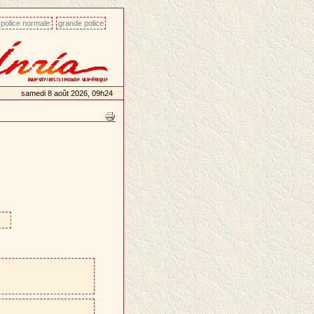
police normale
grande police
samedi 8 août 2026, 09h24