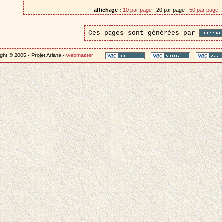
affichage :
10 par page
| 20 par page |
50 par page
Ces pages sont générées par
ght © 2005 - Projet Ariana -
webmaster