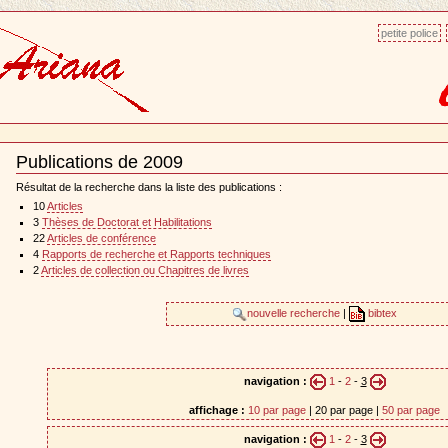
petite police
Publications de 2009
Document
Actions
Résultat de la recherche dans la liste des publications :
10
Articles
3
Thèses de Doctorat et Habilitations
22
Articles de conférence
4
Rapports de recherche et Rapports techniques
2
Articles de collection ou Chapitres de livres
nouvelle recherche
|
bibtex
navigation :
1
-
2
-
3
affichage :
10 par page
| 20 par page |
50 par page
navigation :
1
-
2
-
3