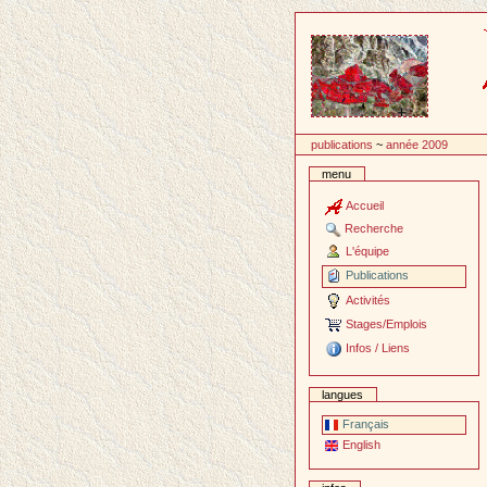
Passer
au
contenu
publications
~
année 2009
menu
Accueil
Recherche
L'équipe
Publications
Activités
Stages/Emplois
Infos / Liens
langues
Français
English