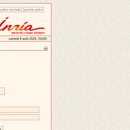
police normale
grande police
samedi 8 août 2026, 01h05