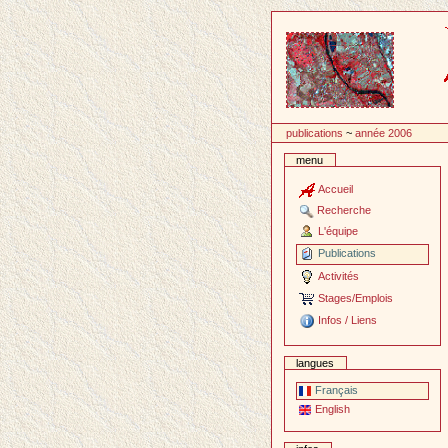
Passer
au
contenu
publications
~
année 2006
menu
Accueil
Recherche
L'équipe
Publications
Activités
Stages/Emplois
Infos / Liens
langues
Français
English