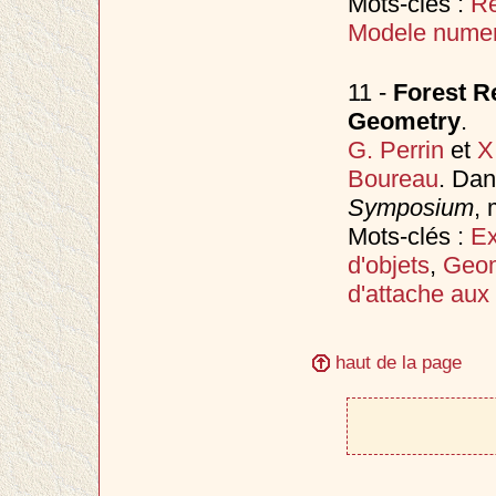
Mots-clés :
Re
Modele numer
11 -
Forest R
Geometry
.
G. Perrin
et
X
Boureau
. Da
Symposium
,
Mots-clés :
Ex
d'objets
,
Geom
d'attache aux
haut de la page