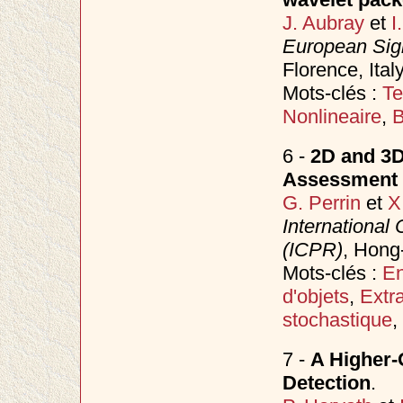
J. Aubray
et
I
European Sig
Florence, Ita
Mots-clés :
Te
Nonlineaire
,
B
6 -
2D and 3D
Assessment 
G. Perrin
et
X
International
(ICPR)
, Hong
Mots-clés :
En
d'objets
,
Extr
stochastique
,
7 -
A Higher-
Detection
.