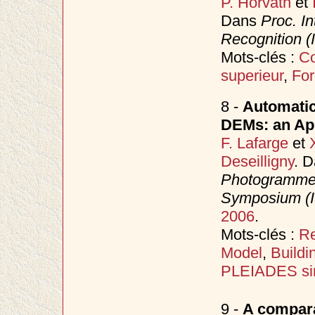
P. Horvath
et
Dans
Proc. I
Recognition 
Mots-clés :
Co
superieur
,
Fo
8 -
Automatic
DEMs: an App
F. Lafarge
et
Deseilligny
. 
Photogrammet
Symposium (
2006
.
Mots-clés :
Re
Model
,
Buildi
PLEIADES sim
9 -
A compara