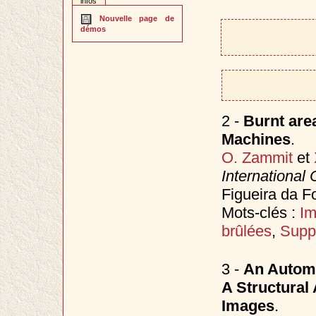
infos
Nouvelle page de
démos
2 -
Burnt are
Machines
.
O. Zammit
et
International
Figueira da F
Mots-clés :
Im
brûlées
,
Supp
3 -
An Automa
A Structural
Images
.