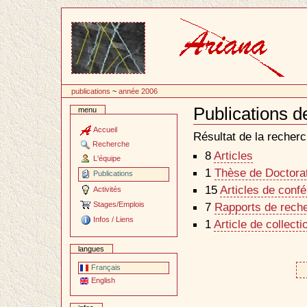
Passer
au
contenu
publications
~
année 2006
Publications d
menu
Document
Actions
Accueil
Résultat de la recherc
Recherche
8
Articles
L'équipe
1
Thèse de Doctorat 
Publications
15
Articles de conf
Activités
Stages/Emplois
7
Rapports de reche
Infos / Liens
1
Article de collecti
langues
Français
English