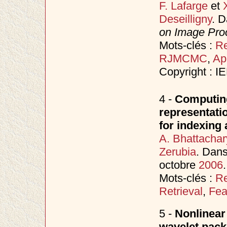
F. Lafarge
et
Deseilligny
. 
on Image Proc
Mots-clés :
Re
RJMCMC
,
Ap
Copyright : I
4 -
Computing
representatio
for indexing 
A. Bhattachar
Zerubia
. Dan
octobre
2006
.
Mots-clés :
Re
Retrieval
,
Feat
5 -
Nonlinear 
wavelet packe