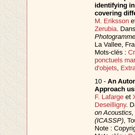
identifying i
covering diff
M. Eriksson
e
Zerubia
. Dan
Photogrammet
La Vallee, Fra
Mots-clés :
Cr
ponctuels ma
d'objets
,
Extr
10 -
An Autom
Approach usi
F. Lafarge
et
Deseilligny
. 
on Acoustics,
(ICASSP)
, T
Note : Copyri