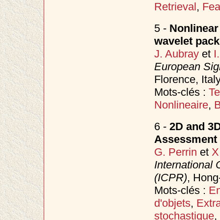
Retrieval
,
Feat
5 -
Nonlinear 
wavelet packe
J. Aubray
et
I
European Sig
Florence, Ita
Mots-clés :
Te
Nonlineaire
,
B
6 -
2D and 3D
Assessment 
G. Perrin
et
X
International
(ICPR)
, Hong
Mots-clés :
En
d'objets
,
Extr
stochastique
,