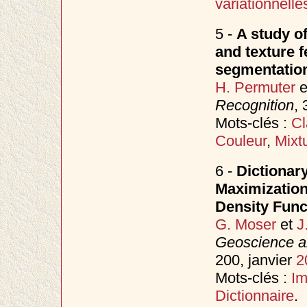
variationnelle
5 -
A study o
and texture f
segmentatio
H. Permuter
e
Recognition
, 
Mots-clés :
Cl
Couleur
,
Mixt
6 -
Dictionar
Maximization
Density Func
G. Moser
et
J
Geoscience a
200, janvier
2
Mots-clés :
I
Dictionnaire
.