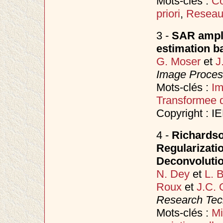
Mots-clés :
Co
priori
,
Reseaux
3 -
SAR ampli
estimation b
G. Moser
et
J
Image Proces
Mots-clés :
I
Transformee d
Copyright : I
4 -
Richardso
Regularizati
Deconvoluti
N. Dey
et
L. 
Roux
et
J.C. 
Research Tec
Mots-clés :
Mi