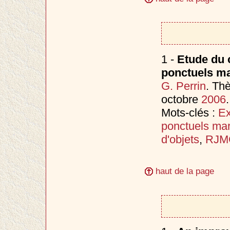
1 -
Etude du 
ponctuels m
G. Perrin
. Th
octobre
2006
.
Mots-clés :
Ex
ponctuels ma
d'objets
,
RJM
haut de la page