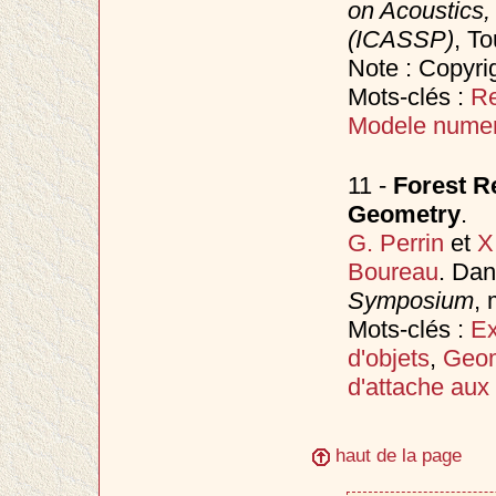
on Acoustics,
(ICASSP)
, T
Note : Copyri
Mots-clés :
Re
Modele numer
11 -
Forest R
Geometry
.
G. Perrin
et
X
Boureau
. Da
Symposium
,
Mots-clés :
Ex
d'objets
,
Geom
d'attache aux
haut de la page