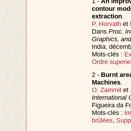
1 -
An improve
contour model
extraction
.
P. Horvath
et
Dans
Proc. I
Graphics, an
India, décem
Mots-clés :
Ex
Ordre superie
2 -
Burnt are
Machines
.
O. Zammit
et
International
Figueira da F
Mots-clés :
Im
brûlées
,
Supp