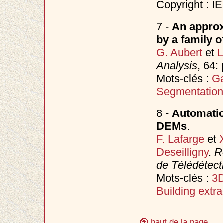
Copyright : I
7 -
An approx
by a family o
G. Aubert
et
L
Analysis
, 64:
Mots-clés :
G
Segmentation
8 -
Automatic
DEMs
.
F. Lafarge
et
Deseilligny
.
R
de Télédétect
Mots-clés :
3D
Building extra
haut de la page