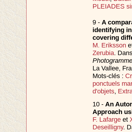
PLEIADES sim
9 -
A compara
identifying i
covering diff
M. Eriksson
e
Zerubia
. Dan
Photogrammet
La Vallee, Fra
Mots-clés :
Cr
ponctuels ma
d'objets
,
Extr
10 -
An Autom
Approach usi
F. Lafarge
et
Deseilligny
. 