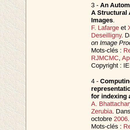
3 -
An Automa
A Structural
Images
.
F. Lafarge
et
Deseilligny
. 
on Image Proc
Mots-clés :
Re
RJMCMC
,
Ap
Copyright : I
4 -
Computing
representatio
for indexing 
A. Bhattachar
Zerubia
. Dan
octobre
2006
.
Mots-clés :
Re