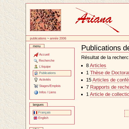
Passer
au
contenu
publications
~
année 2006
Publications d
menu
Document
Actions
Accueil
Résultat de la recherc
Recherche
8
Articles
L'équipe
1
Thèse de Doctorat 
Publications
15
Articles de conf
Activités
Stages/Emplois
7
Rapports de reche
Infos / Liens
1
Article de collecti
langues
Français
English