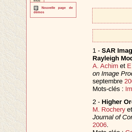
infos
Nouvelle page de
démos
1 -
SAR Image
Rayleigh Mo
A. Achim
et
E
on Image Pro
septembre
20
Mots-clés :
I
2 -
Higher Or
M. Rochery
e
Journal of Co
2006
.