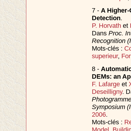
7 -
A Higher-
Detection
.
P. Horvath
et
Dans
Proc. I
Recognition 
Mots-clés :
Co
superieur
,
Fo
8 -
Automatic
DEMs: an App
F. Lafarge
et
Deseilligny
. 
Photogrammet
Symposium (
2006
.
Mots-clés :
Re
Model
,
Buildi