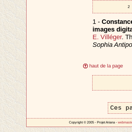
2
1 -
Constance
images digit
E. Villéger
. T
Sophia Antipo
haut de la page
Ces p
Copyright © 2005 - Projet Ariana -
webmast