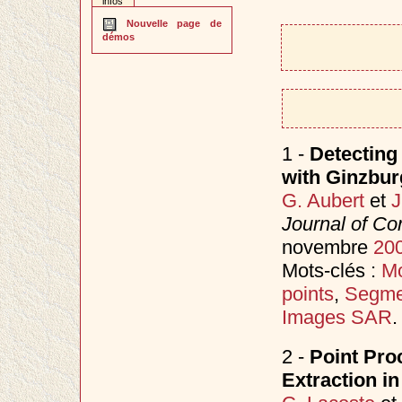
infos
Nouvelle page de
démos
1 -
Detecting
with Ginzbu
G. Aubert
et
J
Journal of Co
novembre
20
Mots-clés :
Mo
points
,
Segme
Images SAR
.
2 -
Point Pro
Extraction i