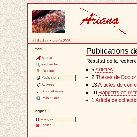
Passer
au
contenu
publications
~
année 2005
Publications d
menu
Document
Actions
Accueil
Résultat de la recherc
Recherche
9
Articles
L'équipe
2
Thèses de Doctora
Publications
13
Articles de conf
Activités
Stages/Emplois
10
Rapports de rec
Infos / Liens
1
Article de collecti
langues
Français
English