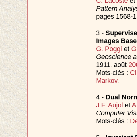
C. Lacoste
et
Pattern Analy
pages 1568-1
3 -
Supervise
Images Base
G. Poggi
et
G
Geoscience a
1911, août
20
Mots-clés :
Cl
Markov
.
4 -
Dual Nor
J.F. Aujol
et
A
Computer Vis
Mots-clés :
De