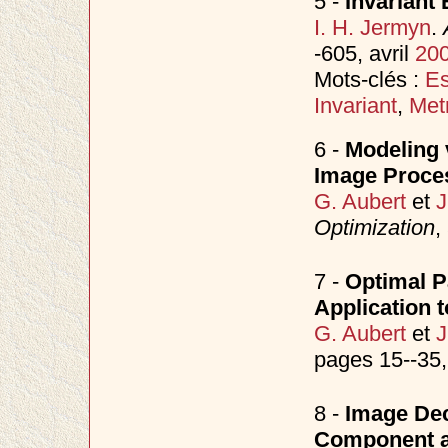
5 -
Invariant
I. H. Jermyn
.
-605, avril
20
Mots-clés :
Es
Invariant
,
Met
6 -
Modeling v
Image Proce
G. Aubert
et
J
Optimization
,
7 -
Optimal Pa
Application t
G. Aubert
et
J
pages 15--35,
8 -
Image Dec
Component a