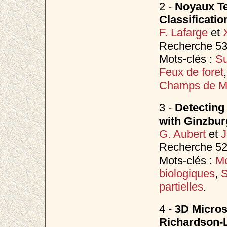
2 -
Noyaux Te
Classificati
F. Lafarge
et
Recherche 53
Mots-clés :
Su
Feux de foret
Champs de M
3 -
Detecting
with Ginzbu
G. Aubert
et
J
Recherche 525
Mots-clés :
Mo
biologiques
,
S
partielles
.
4 -
3D Micros
Richardson-L