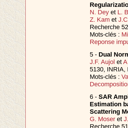
Regularizati
N. Dey
et
L. 
Z. Kam
et
J.C
Recherche 527
Mots-clés :
Mi
Reponse impu
5 -
Dual Nor
J.F. Aujol
et
A
5130, INRIA,
Mots-clés :
Va
Decompositio
6 -
SAR Ampli
Estimation b
Scattering M
G. Moser
et
J
Recherche 51