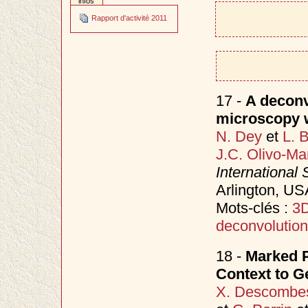
infos
Rapport d'activité 2011
17 -
A deconv
microscopy wi
N. Dey
et
L. 
J.C. Olivo-Ma
International
Arlington, US
Mots-clés :
3D
deconvolution
18 -
Marked P
Context to 
X. Descombe