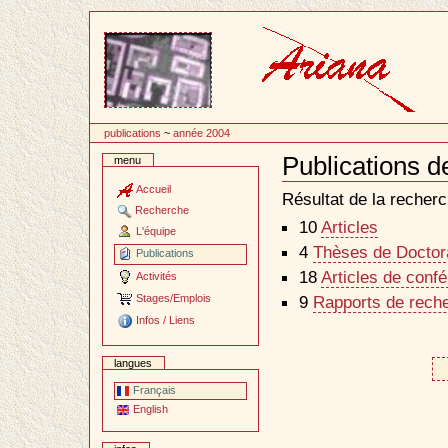
Passer
au
contenu
publications
~
année 2004
Publications d
menu
Document
Actions
Accueil
Résultat de la recherc
Recherche
10
Articles
L'équipe
4
Thèses de Doctora
Publications
18
Articles de conf
Activités
Stages/Emplois
9
Rapports de reche
Infos / Liens
langues
Français
English