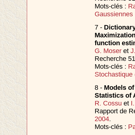
Mots-clés :
Ra
Gaussiennes 
7 -
Dictionar
Maximization
function est
G. Moser
et
J
Recherche 51
Mots-clés :
Ra
Stochastique
8 -
Models of
Statistics of
R. Cossu
et
I
Rapport de Re
2004
.
Mots-clés :
Pa