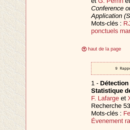
et
G. Perrin
e
Conference on
Application (
Mots-clés :
R
ponctuels ma
haut de la page
9 Rapp
1 -
Détection
Statistique d
F. Lafarge
et
Recherche 53
Mots-clés :
Fe
Évenement ra