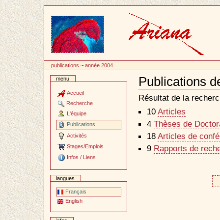
Passer
au
contenu
publications
~
année 2004
Publications d
menu
Document
Actions
Accueil
Résultat de la recherc
Recherche
10
Articles
L'équipe
4
Thèses de Doctora
Publications
18
Articles de conf
Activités
Stages/Emplois
9
Rapports de reche
Infos / Liens
langues
Français
English