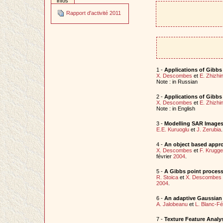
infos
Rapport d'activité 2011
1 -
Applications of Gibbs
X. Descombes
et
E. Zhizhi
Note : in Russian
2 -
Applications of Gibbs
X. Descombes
et
E. Zhizhi
Note : in English
3 -
Modelling SAR Images 
E.E. Kuruoglu
et
J. Zerubia
4 -
An object based appro
X. Descombes
et
F. Krugge
février
2004
.
5 -
A Gibbs point process
R. Stoica
et
X. Descombes
2004
.
6 -
An adaptive Gaussian m
A. Jalobeanu
et
L. Blanc-F
7 -
Texture Feature Analy