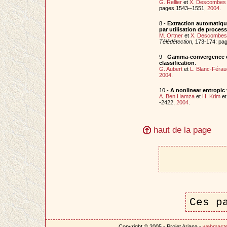
G. Rellier
et
X. Descombes
pages 1543--1551,
2004
.
8 -
Extraction automatiqu
par utilisation de proces
M. Ortner
et
X. Descombes
Télédétection
, 173-174: pa
9 -
Gamma-convergence of 
classification
.
G. Aubert
et
L. Blanc-Férau
2004
.
10 -
A nonlinear entropic 
A. Ben Hamza
et
H. Krim
e
-2422,
2004
.
haut de la page
Ces p
Copyright © 2005 - Projet Ariana -
webmast