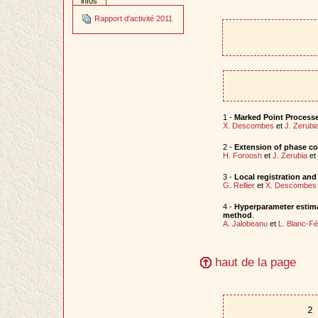
infos
Rapport d'activité 2011
1 -
Marked Point Processe
X. Descombes
et
J. Zerubi
2 -
Extension of phase cor
H. Foroosh
et
J. Zerubia
et
3 -
Local registration and
G. Rellier
et
X. Descombes
4 -
Hyperparameter estima
method
.
A. Jalobeanu
et
L. Blanc-F
haut de la page
2