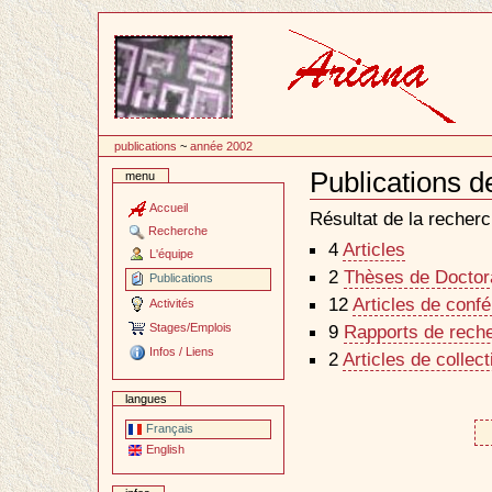
Passer
au
contenu
publications
~
année 2002
Publications d
menu
Document
Actions
Accueil
Résultat de la recherc
Recherche
4
Articles
L'équipe
2
Thèses de Doctora
Publications
12
Articles de conf
Activités
Stages/Emplois
9
Rapports de reche
Infos / Liens
2
Articles de collec
langues
Français
English