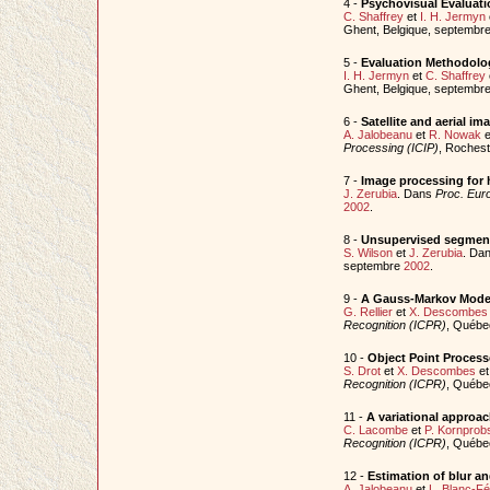
4 -
Psychovisual Evaluat
C. Shaffrey
et
I. H. Jermyn
Ghent, Belgique, septembr
5 -
Evaluation Methodolog
I. H. Jermyn
et
C. Shaffrey
Ghent, Belgique, septembr
6 -
Satellite and aerial 
A. Jalobeanu
et
R. Nowak
e
Processing (ICIP)
, Roches
7 -
Image processing for h
J. Zerubia
. Dans
Proc. Eur
2002
.
8 -
Unsupervised segmenta
S. Wilson
et
J. Zerubia
. Da
septembre
2002
.
9 -
A Gauss-Markov Model 
G. Rellier
et
X. Descombes
Recognition (ICPR)
, Québe
10 -
Object Point Process
S. Drot
et
X. Descombes
e
Recognition (ICPR)
, Québe
11 -
A variational approa
C. Lacombe
et
P. Kornprob
Recognition (ICPR)
, Québe
12 -
Estimation of blur a
A. Jalobeanu
et
L. Blanc-F