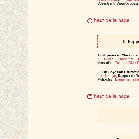
Speech and Signal Process
haut de la page
9 Rapp
1 -
Supervised Classificat
J.F. Aujol
et
G. Aubert
et
L.
Mots-clés :
Texture
,
Classif
2 -
On Bayesian Estimatio
I. H. Jermyn
. Rapport de R
Mots-clés :
Évenement rar
haut de la page