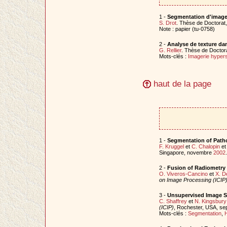
1 -
Segmentation d'images
S. Drot
. Thèse de Doctorat
Note : papier (tu-0758)
2 -
Analyse de texture da
G. Rellier
. Thèse de Doctor
Mots-clés :
Imagerie hypers
haut de la page
1 -
Segmentation of Patho
F. Kruggel
et
C. Chalopin
e
Singapore, novembre
2002
.
2 -
Fusion of Radiometry 
O. Viveros-Cancino
et
X. 
on Image Processing (ICIP
3 -
Unsupervised Image S
C. Shaffrey
et
N. Kingsbury
(ICIP)
, Rochester, USA, s
Mots-clés :
Segmentation
,