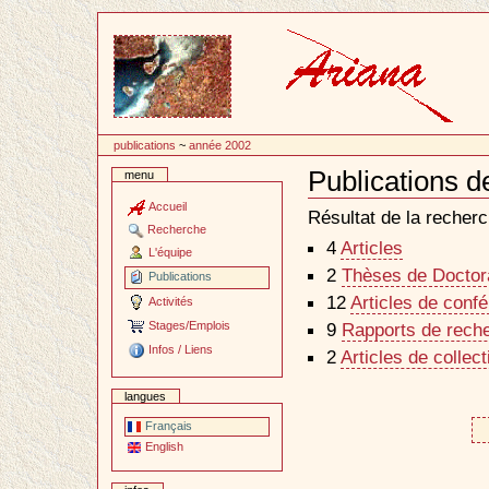
Passer
au
contenu
publications
~
année 2002
Publications d
menu
Document
Actions
Accueil
Résultat de la recherc
Recherche
4
Articles
L'équipe
2
Thèses de Doctora
Publications
12
Articles de conf
Activités
Stages/Emplois
9
Rapports de reche
Infos / Liens
2
Articles de collec
langues
Français
English