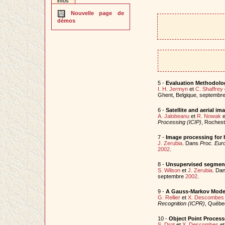
infos
Nouvelle page de
démos
5 -
Evaluation Methodolog
I. H. Jermyn
et
C. Shaffrey
Ghent, Belgique, septembr
6 -
Satellite and aerial 
A. Jalobeanu
et
R. Nowak
e
Processing (ICIP)
, Roches
7 -
Image processing for h
J. Zerubia
. Dans
Proc. Eur
2002
.
8 -
Unsupervised segmenta
S. Wilson
et
J. Zerubia
. Da
septembre
2002
.
9 -
A Gauss-Markov Model 
G. Rellier
et
X. Descombes
Recognition (ICPR)
, Québe
10 -
Object Point Process
S. Drot
et
X. Descombes
e