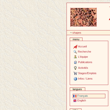
Passer
au
contenu
~
shapes
menu
Accueil
Recherche
L'équipe
Publications
Activités
Stages/Emplois
Infos / Liens
langues
Français
English