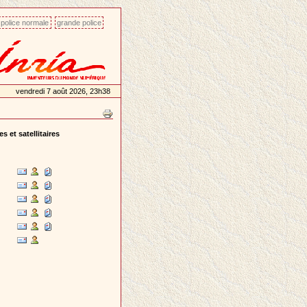
police normale
grande police
vendredi 7 août 2026, 23h38
 et satellitaires