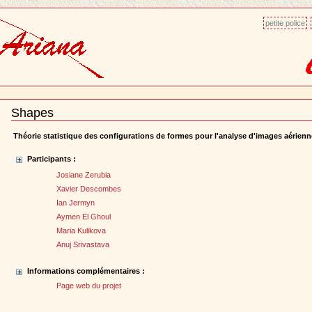
petite police
Shapes
Document
Actions
Théorie statistique des configurations de formes pour l'analyse d'images aériennes
Participants :
Josiane Zerubia
Xavier Descombes
Ian Jermyn
Aymen El Ghoul
Maria Kulikova
Anuj Srivastava
Informations complémentaires :
Page web du projet