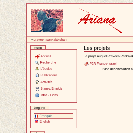
Passer
au
contenu
~
praveen pankajakshan
Les projets
menu
Document
Actions
Accueil
Le projet auquel Praveen Pankajak
Recherche
P2R France-Israel
L'équipe
Blind deconvolution 
Publications
Activités
Stages/Emplois
Infos / Liens
langues
Français
English