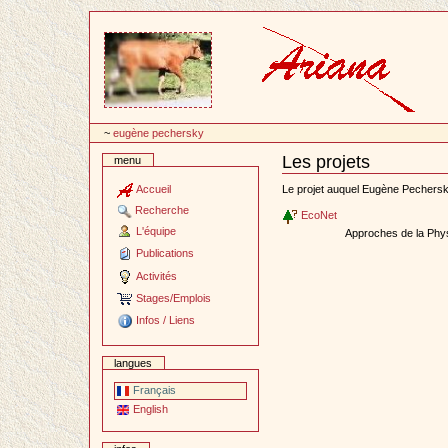
Passer
au
contenu
~
eugène pechersky
Les projets
menu
Document
Actions
Accueil
Le projet auquel Eugène Pechersky
Recherche
EcoNet
L'équipe
Approches de la Physi
Publications
Activités
Stages/Emplois
Infos / Liens
langues
Français
English