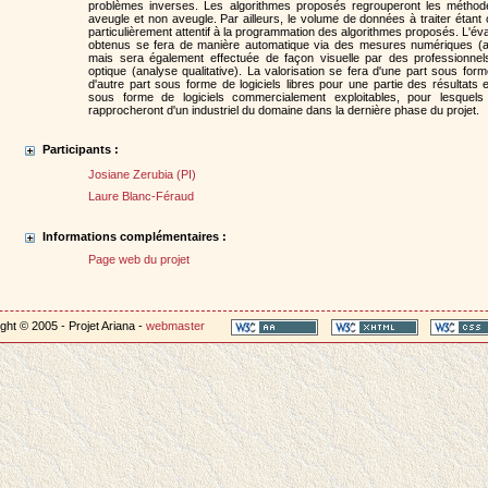
problèmes inverses. Les algorithmes proposés regrouperont les méthod
aveugle et non aveugle. Par ailleurs, le volume de données à traiter étan
particulièrement attentif à la programmation des algorithmes proposés. L'éva
obtenus se fera de manière automatique via des mesures numériques (ana
mais sera également effectuée de façon visuelle par des professionnel
optique (analyse qualitative). La valorisation se fera d'une part sous form
d'autre part sous forme de logiciels libres pour une partie des résultats et
sous forme de logiciels commercialement exploitables, pour lesquels
rapprocheront d'un industriel du domaine dans la dernière phase du projet.
Participants :
Josiane Zerubia (PI)
Laure Blanc-Féraud
Informations complémentaires :
Page web du projet
ght © 2005 - Projet Ariana -
webmaster