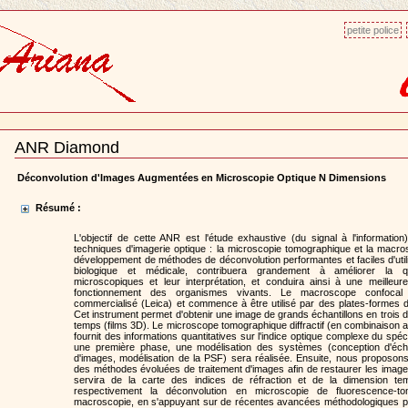
petite police
ANR Diamond
Document
Actions
Déconvolution d'Images Augmentées en Microscopie Optique N Dimensions
Résumé :
L'objectif de cette ANR est l'étude exhaustive (du signal à l'informatio
techniques d'imagerie optique : la microscopie tomographique et la macro
développement de méthodes de déconvolution performantes et faciles d'util
biologique et médicale, contribuera grandement à améliorer la 
microscopiques et leur interprétation, et conduira ainsi à une meilleu
fonctionnement des organismes vivants. Le macroscope confoca
commercialisé (Leica) et commence à être utilisé par des plates-formes d'
Cet instrument permet d'obtenir une image de grands échantillons en trois 
temps (films 3D). Le microscope tomographique diffractif (en combinaison 
fournit des informations quantitatives sur l'indice optique complexe du s
une première phase, une modélisation des systèmes (conception d'échant
d'images, modélisation de la PSF) sera réalisée. Ensuite, nous proposon
des méthodes évoluées de traitement d'images afin de restaurer les imag
servira de la carte des indices de réfraction et de la dimension te
respectivement la déconvolution en microscopie de fluorescence-t
macroscopie, en s'appuyant sur de récentes avancées méthodologiques po