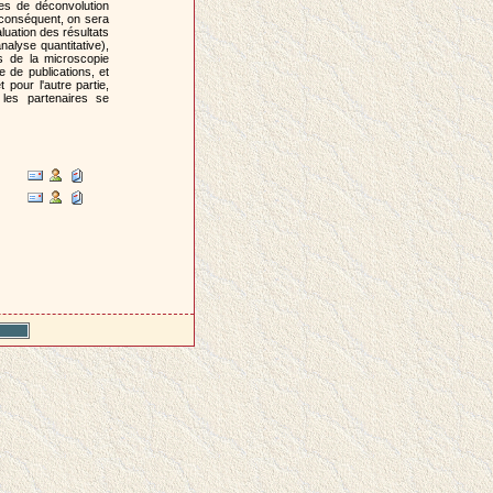
es de déconvolution
t conséquent, on sera
luation des résultats
lyse quantitative),
s de la microscopie
e de publications, et
 pour l'autre partie,
 les partenaires se