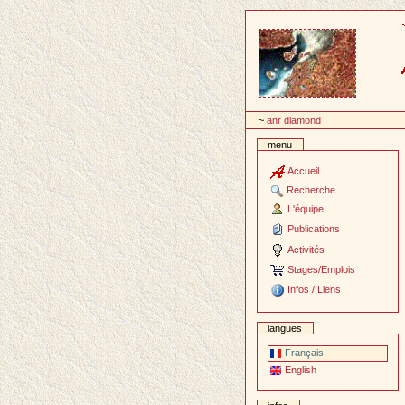
Passer
au
contenu
~
anr diamond
menu
Accueil
Recherche
L'équipe
Publications
Activités
Stages/Emplois
Infos / Liens
langues
Français
English