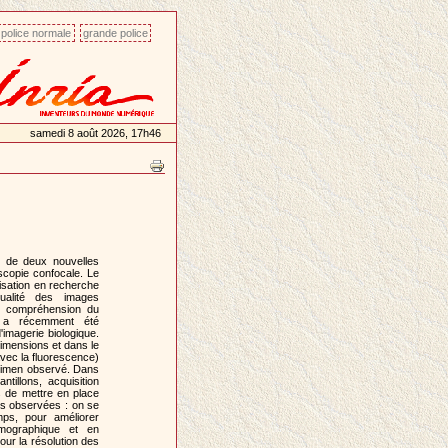
police normale
grande police
samedi 8 août 2026, 17h46
n) de deux nouvelles
scopie confocale. Le
isation en recherche
qualité des images
re compréhension du
l a récemment été
imagerie biologique.
dimensions et dans le
avec la fluorescence)
pécimen observé. Dans
illons, acquisition
s de mettre en place
es observées : on se
mps, pour améliorer
omographique et en
ur la résolution des