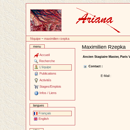
Passer
au
contenu
l'équipe
~
maximilien rzepka
Maximilien Rzepka
menu
Document
Actions
Accueil
Ancien Stagiaire Master, Paris 
Recherche
Contact :
L'équipe
Publications
E-Mail :
Activités
Stages/Emplois
Infos / Liens
langues
Français
English