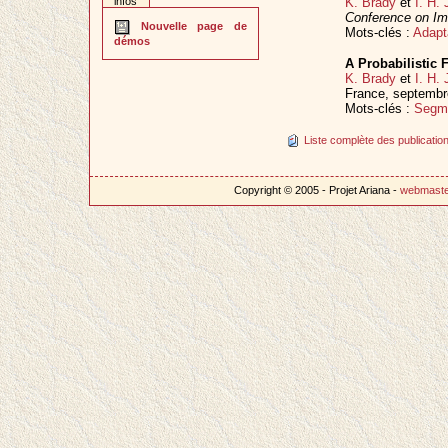
infos
K. Brady
et
I. H.
Conference on Im
Nouvelle page de
Mots-clés :
Adapta
démos
A Probabilistic 
K. Brady
et
I. H.
France, septemb
Mots-clés :
Segme
Liste complète des publication
Copyright © 2005 - Projet Ariana -
webmast