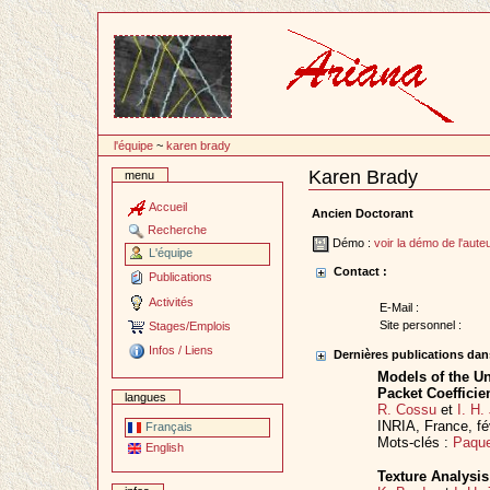
Passer
au
contenu
l'équipe
~
karen brady
Karen Brady
menu
Document
Actions
Accueil
Ancien Doctorant
Recherche
Démo :
voir la démo de l'aute
L'équipe
Contact :
Publications
Activités
E-Mail :
Site personnel :
Stages/Emplois
Infos / Liens
Dernières publications dans
Models of the Un
Packet Coefficie
langues
R. Cossu
et
I. H
INRIA, France, fé
Français
Mots-clés :
Paque
English
Texture Analysis