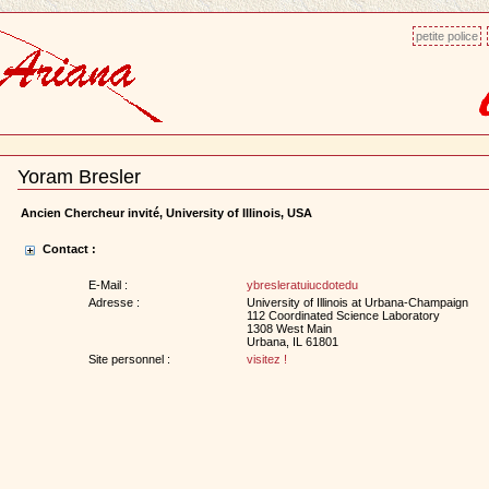
petite police
Yoram Bresler
Document
Actions
Ancien Chercheur invité, University of Illinois, USA
Contact :
E-Mail :
ybresleratuiucdotedu
Adresse :
University of Illinois at Urbana-Champaign
112 Coordinated Science Laboratory
1308 West Main
Urbana, IL 61801
Site personnel :
visitez !