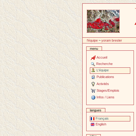
Passer
au
contenu
l'équipe
~
yoram bresler
menu
Accueil
Recherche
L'équipe
Publications
Activités
Stages/Emplois
Infos / Liens
langues
Français
English