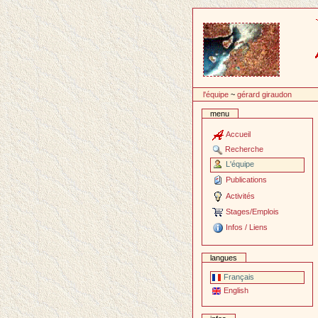
Passer
au
contenu
l'équipe
~
gérard giraudon
menu
Accueil
Recherche
L'équipe
Publications
Activités
Stages/Emplois
Infos / Liens
langues
Français
English