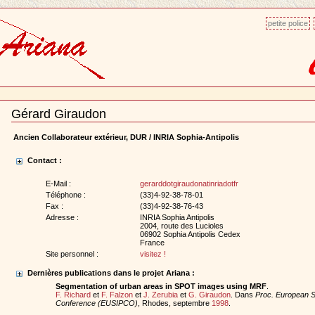
petite police
Gérard Giraudon
Document
Actions
Ancien Collaborateur extérieur, DUR / INRIA Sophia-Antipolis
Contact :
E-Mail :
gerarddotgiraudonatinriadotfr
Téléphone :
(33)4-92-38-78-01
Fax :
(33)4-92-38-76-43
Adresse :
INRIA Sophia Antipolis
2004, route des Lucioles
06902 Sophia Antipolis Cedex
France
Site personnel :
visitez !
Dernières publications dans le projet Ariana :
Segmentation of urban areas in SPOT images using MRF
.
F. Richard
et
F. Falzon
et
J. Zerubia
et
G. Giraudon
. Dans
Proc. European S
Conference (EUSIPCO)
, Rhodes, septembre
1998
.