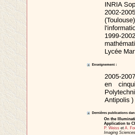
INRIA Soph
2002-200
(Toulouse
l'informati
1999-2
mathémat
Lycée Marc
Enseignement :
2005-2007
en cinq
Polytechn
Antipolis )
Dernières publications dans
On the Illuminat
Application to 
P. Weiss
et
A. Fo
Imaging Science