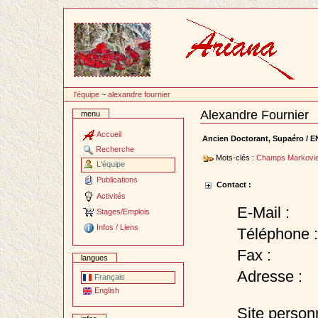
Passer
au
contenu
l'équipe
~
alexandre fournier
Alexandre Fournier
menu
Document
Actions
Accueil
Ancien Doctorant, Supaéro / 
Recherche
Mots-clés :
Champs Markovi
L'équipe
Publications
Contact :
Activités
E-Mail :
Stages/Emplois
Infos / Liens
Téléphone :
Fax :
langues
Adresse :
Français
English
Site personn