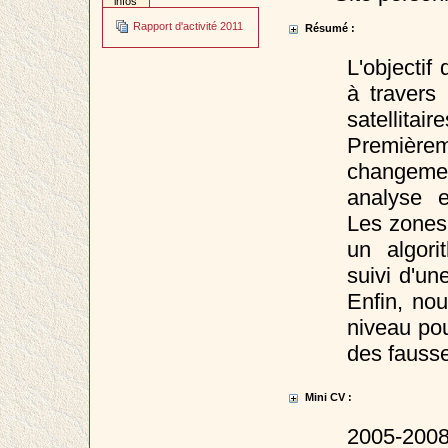
infos
Rapport d'activité 2011
Résumé :
L'objectif
à travers
satellita
Première
changeme
analyse e
Les zones 
un algor
suivi d'u
Enfin, no
niveau pou
des fauss
Mini CV :
2005-2008