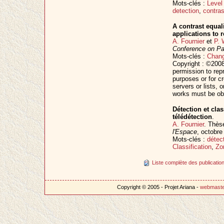
Mots-clés :
Level
detection
,
contras
A contrast equal
applications to 
A. Fournier
et
P. 
Conference on Pa
Mots-clés :
Chang
Copyright : ©2008
permission to repr
purposes or for cr
servers or lists, 
works must be ob
Détection et cla
télédétection
.
A. Fournier
. Thès
l'Espace
, octobr
Mots-clés :
détec
Classification
,
Zo
Liste complète des publication
Copyright © 2005 - Projet Ariana -
webmast