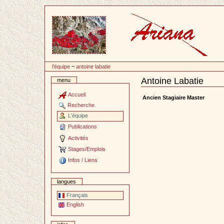
Passer
au
contenu
l'équipe
~
antoine labatie
Antoine Labatie
menu
Document
Actions
Accueil
Ancien Stagiaire Master
Recherche
L'équipe
Publications
Activités
Stages/Emplois
Infos / Liens
langues
Français
English