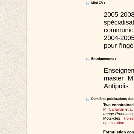
Mini CV :
2005-20
spéciali
communica
2004-200
pour l'ingé
Enseignement :
Enseignem
master M
Antipolis.
Dernières publications dans
Two constrained
M. Carlavan
et
L.
Image Processing
Mots-clés :
Poiss
optimization
.
Formulation cont