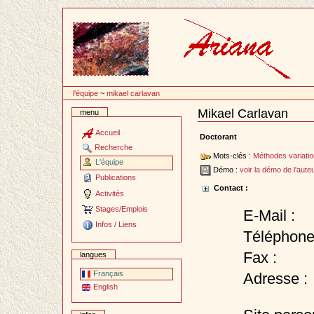
Passer
au
contenu
l'équipe
~
mikael carlavan
Mikael Carlavan
menu
Document
Actions
Accueil
Doctorant
Recherche
Mots-clés :
Méthodes variatio
L'équipe
Démo :
voir la démo de l'aute
Publications
Contact :
Activités
Stages/Emplois
E-Mail :
Infos / Liens
Téléphone
Fax :
langues
Français
Adresse :
English