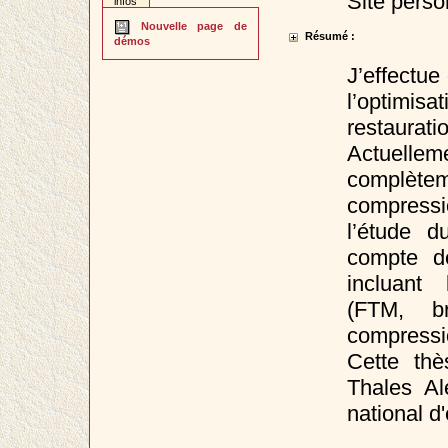
Site perso
infos
Nouvelle page de
Résumé :
démos
J’effectu
l’optimi
restaura
Actuelle
complèt
compressi
l’étude 
compte de
incluant 
(FTM, br
compressi
Cette thè
Thales A
national d