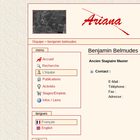
Passer
au
contenu
l'équipe
~
benjamin belmudes
Benjamin Belmudes
menu
Document
Actions
Accueil
Ancien Stagiaire Master
Recherche
Contact :
L'équipe
Publications
E-Mail :
Activités
Téléphone :
Fax :
Stages/Emplois
Adresse :
Infos / Liens
langues
Français
English