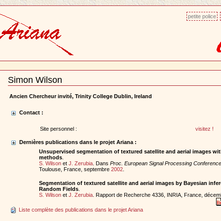
petite police
Simon Wilson
Document
Actions
Ancien Chercheur invité, Trinity College Dublin, Ireland
Contact :
Site personnel :
visitez !
Dernières publications dans le projet Ariana :
Unsupervised segmentation of textured satellite and aerial images wi
methods
.
S. Wilson
et
J. Zerubia
. Dans
Proc. European Signal Processing Conferen
Toulouse, France, septembre
2002
.
Segmentation of textured satellite and aerial images by Bayesian inf
Random Fields
.
S. Wilson
et
J. Zerubia
. Rapport de Recherche 4336, INRIA, France, déce
Liste complète des publications dans le projet Ariana