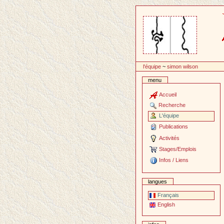
Passer
au
contenu
l'équipe
~
simon wilson
menu
Accueil
Recherche
L'équipe
Publications
Activités
Stages/Emplois
Infos / Liens
langues
Français
English