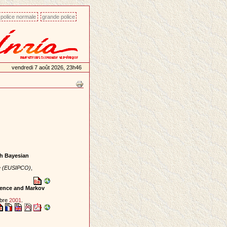
police normale
grande police
vendredi 7 août 2026, 23h46
th Bayesian
ce (EUSIPCO)
,
erence and Markov
mbre
2001
.