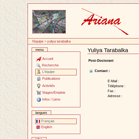
Passer
au
contenu
l'équipe
~
yuliya tarabalka
Yuliya Tarabalka
menu
Document
Actions
Accueil
Post-Doctorant
Recherche
Contact :
L'équipe
Publications
E-Mail :
Activités
Téléphone :
Fax :
Stages/Emplois
Adresse :
Infos / Liens
langues
Français
English