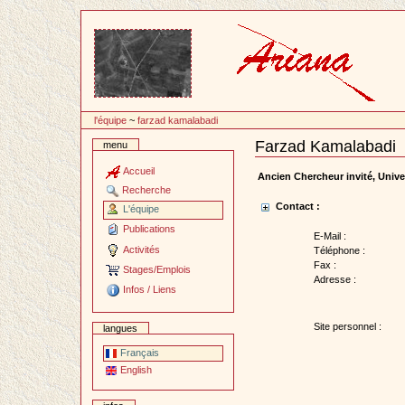
Passer
au
contenu
l'équipe
~
farzad kamalabadi
Farzad Kamalabadi
menu
Document
Actions
Accueil
Ancien Chercheur invité, Unive
Recherche
Contact :
L'équipe
Publications
E-Mail :
Activités
Téléphone :
Fax :
Stages/Emplois
Adresse :
Infos / Liens
Site personnel :
langues
Français
English