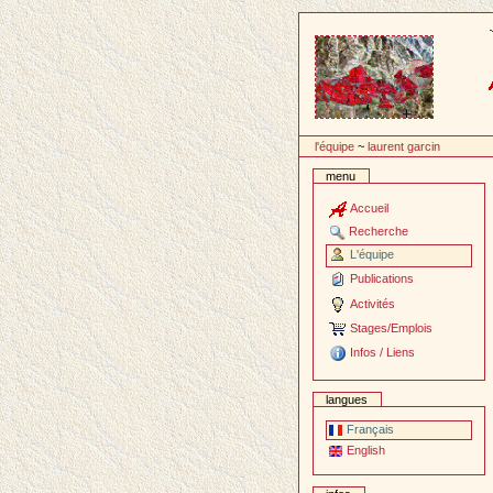
Passer
au
contenu
l'équipe
~
laurent garcin
menu
Accueil
Recherche
L'équipe
Publications
Activités
Stages/Emplois
Infos / Liens
langues
Français
English