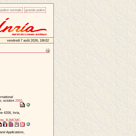
police normale
grande police
vendredi 7 août 2026, 18h32
rnational
ce, octobre
2001
.
m
.
e 4206, Inria,
nts
,
RJMCMC
.
and Applications
,