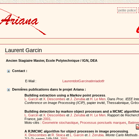
petite police
Laurent Garcin
Document
Actions
Ancien Stagiaire Master, Ecole Polytechnique / IGN, DEA
Contact :
E-Mail :
LaurentdotGarcinatinriadotfr
Dernières publications dans le projet Ariana :
Building extraction using a Markov point process
.
L. Garcin
et
X. Descombes
et
J. Zerubia
et
H. Le Men
. Dans
Proc. IEEE Inte
Conference on Image Processing (ICIP)
, papier invité, Thessalonique, Grè
Building detection by markov object processes and a MCMC algorith
L. Garcin
et
X. Descombes
et
J. Zerubia
et
H. Le Men
. Rapport de Recherch
France, juin
2001
.
Mots-clés :
Geometrie stochastique
,
Processus ponctuels marques
,
Batime
A RJMCMC algorithm for object processes in image processing
.
X. Descombes
et
R. Stoica
et
L. Garcin
et
J. Zerubia
.
Monte Carlo Methods 
7(1-2): pages 149-156,
2001
.