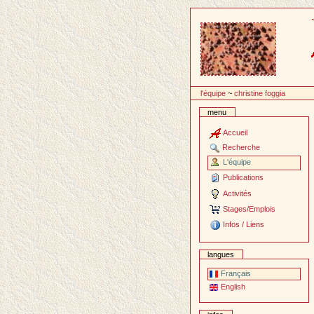
Passer
au
contenu
l'équipe
~
christine foggia
menu
Accueil
Recherche
L'équipe
Publications
Activités
Stages/Emplois
Infos / Liens
langues
Français
English