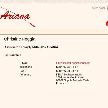
petite police
Christine Foggia
Document
Actions
Assistante de projet, INRIA (60% ARIANA)
Contact :
E-Mail :
ChristinedotFoggiaatinriadotfr
Téléphone :
(33)4-92-38-78-57
Fax :
(33)4-92-38-76-43
Adresse :
INRIA Sophia Antipolis
2004, route des Lucioles
06902 Sophia Antipolis Cedex
France