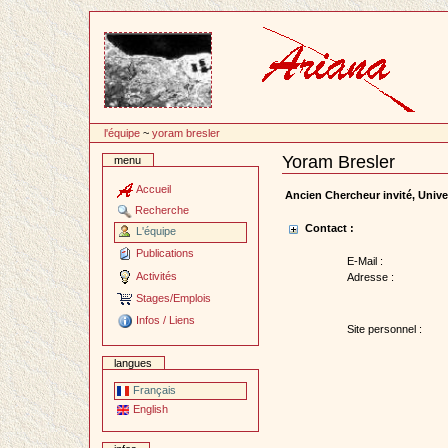
Passer
au
contenu
l'équipe
~
yoram bresler
Yoram Bresler
menu
Document
Actions
Accueil
Ancien Chercheur invité, Univer
Recherche
Contact :
L'équipe
Publications
E-Mail :
Activités
Adresse :
Stages/Emplois
Infos / Liens
Site personnel :
langues
Français
English