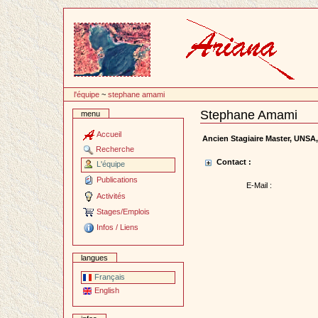
Passer
au
contenu
l'équipe
~
stephane amami
Stephane Amami
menu
Document
Actions
Accueil
Ancien Stagiaire Master, UNSA
Recherche
Contact :
L'équipe
Publications
E-Mail :
Activités
Stages/Emplois
Infos / Liens
langues
Français
English