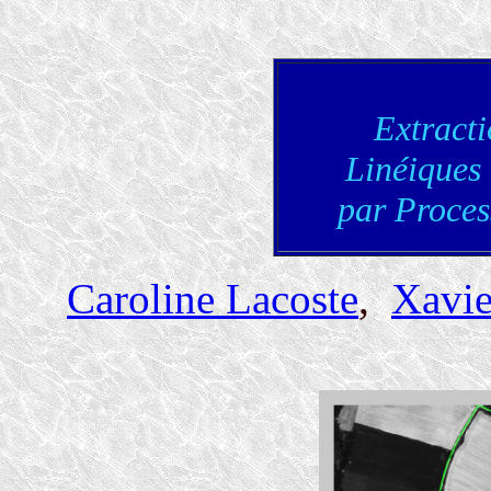
Extract
Linéiques
par Proces
Caroline Lacoste
,
Xavi