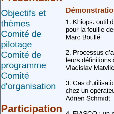
Démonstration
Objectifs et
thèmes
1. Khiops: outil
pour la fouille 
Comité de
Marc Boullé
pilotage
2. Processus d’ac
Comité de
leurs définitions
programme
Vladislav Matvii
Comité
3. Cas d’utilisat
d'organisation
chez un opérate
Adrien Schmidt
Participation
4. FIASCO : un n