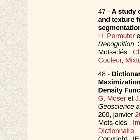
47 -
A study 
and texture f
segmentatio
H. Permuter
e
Recognition
, 
Mots-clés :
Cl
Couleur
,
Mixt
48 -
Dictiona
Maximization
Density Func
G. Moser
et
J
Geoscience a
200, janvier
2
Mots-clés :
I
Dictionnaire
.
Copyright : I