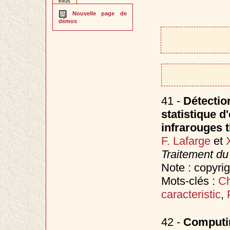
infos
Nouvelle page de
démos
41 -
Détectio
statistique d
infrarouges 
F. Lafarge
et
Traitement du
Note : copyri
Mots-clés :
C
caracteristic
,
42 -
Computin