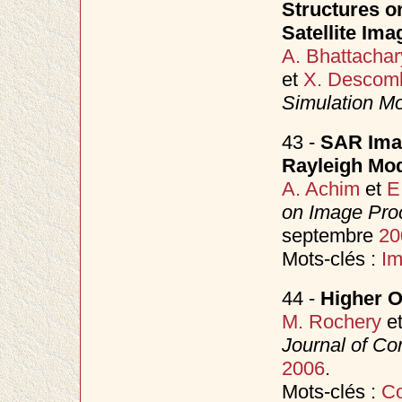
Structures on
Satellite Ima
A. Bhattachar
et
X. Descom
Simulation Mo
43 -
SAR Imag
Rayleigh Mo
A. Achim
et
E
on Image Pro
septembre
20
Mots-clés :
I
44 -
Higher O
M. Rochery
e
Journal of Co
2006
.
Mots-clés :
Co