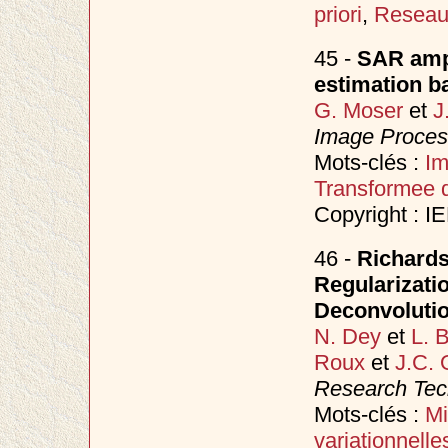
priori
,
Reseaux
45 -
SAR ampl
estimation b
G. Moser
et
J
Image Proces
Mots-clés :
I
Transformee d
Copyright : I
46 -
Richards
Regularizati
Deconvoluti
N. Dey
et
L. 
Roux
et
J.C. 
Research Tec
Mots-clés :
Mi
variationnelle