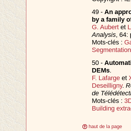
49 -
An appro
by a family o
G. Aubert
et
L
Analysis
, 64:
Mots-clés :
G
Segmentation
50 -
Automati
DEMs
.
F. Lafarge
et
Deseilligny
.
R
de Télédétect
Mots-clés :
3D
Building extra
haut de la page