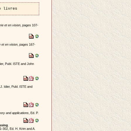
e livres
e et en vision
, pages 107-
et en vision
, pages 167-
dier, Publ. ISTE and John
 J. Idier, Publ. ISTE and
eory and applications
, Ed. P.
ssing
.
1-302, Ed. H. Krim and A.