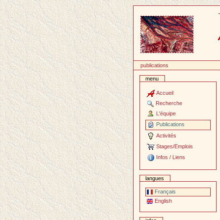
Passer
au
contenu
publications
menu
Accueil
Recherche
L'équipe
Publications
Activités
Stages/Emplois
Infos / Liens
langues
Français
English