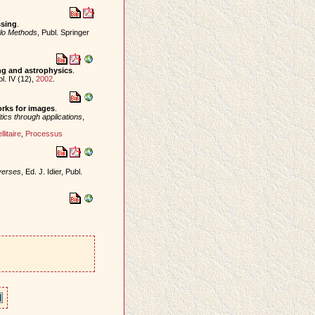
ssing
.
lo Methods
, Publ. Springer
ng and astrophysics
.
ol. IV (12),
2002
.
orks for images
.
itics through applications
,
litaire
,
Processus
verses
, Ed. J. Idier, Publ.