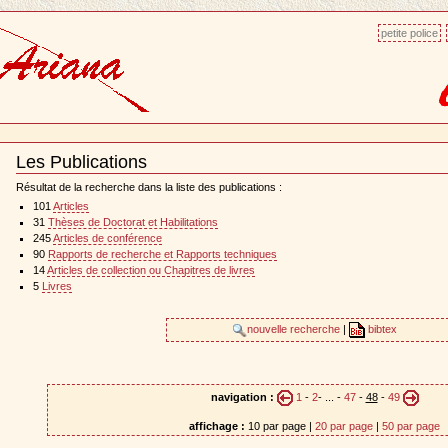
petite police
Les Publications
Document
Actions
Résultat de la recherche dans la liste des publications :
101
Articles
31
Thèses de Doctorat et Habilitations
245
Articles de conférence
90
Rapports de recherche et Rapports techniques
14
Articles de collection ou Chapitres de livres
5
Livres
nouvelle recherche
|
bibtex
navigation :
1
-
2
- ... -
47
-
48
-
49
affichage :
10 par page |
20 par page
|
50 par page