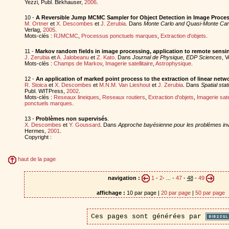
Yezzi, Publ. Birkhauser,
2006
.
10 -
A Reversible Jump MCMC Sampler for Object Detection in Image Proce
M. Ortner
et
X. Descombes
et
J. Zerubia
. Dans
Monte Carlo and Quasi-Monte Car
Verlag,
2005
.
Mots-clés :
RJMCMC
,
Processus ponctuels marques
,
Extraction d'objets
.
11 -
Markov random fields in image processing, application to remote sensi
J. Zerubia
et
A. Jalobeanu
et
Z. Kato
. Dans
Journal de Physique, EDP Sciences
, V
Mots-clés :
Champs de Markov
,
Imagerie satellitaire
,
Astrophysique
.
12 -
An application of marked point process to the extraction of linear netw
R. Stoica
et
X. Descombes
et
M.N.M. Van Lieshout
et
J. Zerubia
. Dans
Spatial stat
Publ. WITPress,
2002
.
Mots-clés :
Reseaux lineiques
,
Reseaux routiers
,
Extraction d'objets
,
Imagerie satel
ponctuels marques
.
13 -
Problèmes non supervisés
.
X. Descombes
et
Y. Goussard
. Dans
Approche bayésienne pour les problèmes in
Hermes,
2001
.
Copyright :
haut de la page
navigation :
1
-
2
- ... -
47
-
48
-
49
affichage :
10 par page |
20 par page
|
50 par page
Ces pages sont générées par