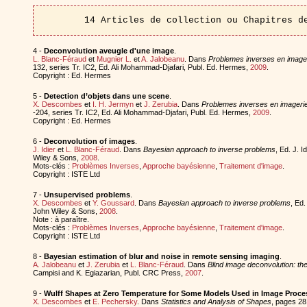
14 Articles de collection ou Chapitres d
4 -
Deconvolution aveugle d'une image
.
L. Blanc-Féraud
et
Mugnier L.
et
A. Jalobeanu
. Dans
Problemes inverses en imageri
132, series Tr. IC2, Ed. Ali Mohammad-Djafari, Publ. Ed. Hermes,
2009
.
Copyright : Ed. Hermes
5 -
Detection d’objets dans une scene
.
X. Descombes
et
I. H. Jermyn
et
J. Zerubia
. Dans
Problemes inverses en imagerie 
-204, series Tr. IC2, Ed. Ali Mohammad-Djafari, Publ. Ed. Hermes,
2009
.
Copyright : Ed. Hermes
6 -
Deconvolution of images
.
J. Idier
et
L. Blanc-Féraud
. Dans
Bayesian approach to inverse problems
, Ed. J. I
Wiley & Sons,
2008
.
Mots-clés :
Problèmes Inverses
,
Approche bayésienne
,
Traitement d'image
.
Copyright : ISTE Ltd
7 -
Unsupervised problems
.
X. Descombes
et
Y. Goussard
. Dans
Bayesian approach to inverse problems
, Ed.
John Wiley & Sons,
2008
.
Note : à paraître.
Mots-clés :
Problèmes Inverses
,
Approche bayésienne
,
Traitement d'image
.
Copyright : ISTE Ltd
8 -
Bayesian estimation of blur and noise in remote sensing imaging
.
A. Jalobeanu
et
J. Zerubia
et
L. Blanc-Féraud
. Dans
Blind image deconvolution: th
Campisi and K. Egiazarian, Publ. CRC Press,
2007
.
9 -
Wulff Shapes at Zero Temperature for Some Models Used in Image Proce
X. Descombes
et
E. Pechersky
. Dans
Statistics and Analysis of Shapes
, pages 28