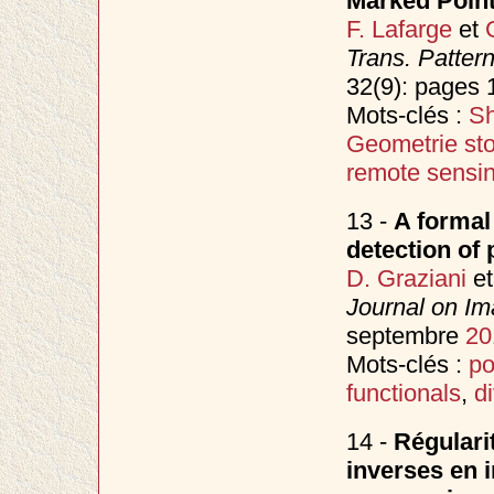
Marked Poin
F. Lafarge
et
Trans. Patter
32(9): pages
Mots-clés :
Sh
Geometrie st
remote sensi
13 -
A formal
detection of 
D. Graziani
e
Journal on Im
septembre
20
Mots-clés :
po
functionals
,
d
14 -
Régulari
inverses en i