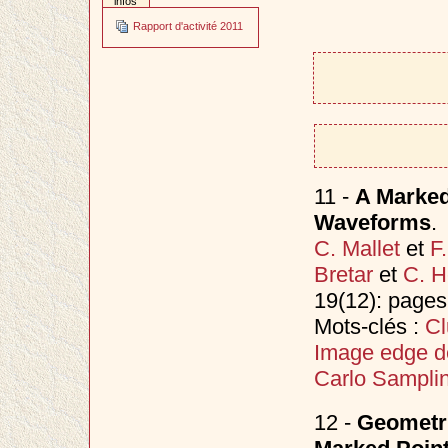
infos
Rapport d'activité 2011
11 -
A Marked
Waveforms
.
C. Mallet
et
F
Bretar
et
C. H
19(12): page
Mots-clés :
Cl
Image edge d
Carlo Sampli
12 -
Geometri