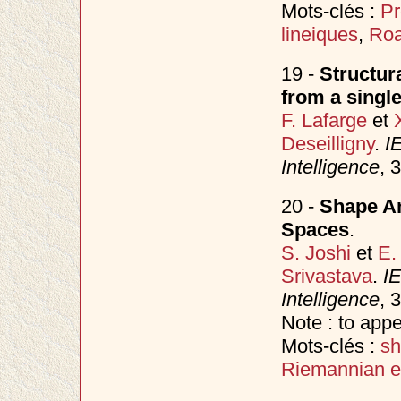
Mots-clés :
Pr
lineiques
,
Roa
19 -
Structur
from a singl
F. Lafarge
et
Deseilligny
.
I
Intelligence
, 
20 -
Shape An
Spaces
.
S. Joshi
et
E.
Srivastava
.
IE
Intelligence
, 
Note : to app
Mots-clés :
sh
Riemannian el