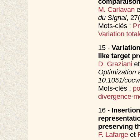
comparaiso
M. Carlavan
e
du Signal
, 27
Mots-clés :
Pr
Variation total
15 -
Variation
like target p
D. Graziani
e
Optimization 
10.1051/cocv
Mots-clés :
po
divergence-me
16 -
Insertio
representat
preserving th
F. Lafarge
et