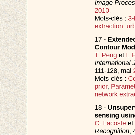
Image Proces
2010
.
Mots-clés :
3-
extraction
,
ur
17 -
Extended
Contour Mod
T. Peng
et
I. 
International
111-128, mai
Mots-clés :
Co
prior
,
Paramet
network extra
18 -
Unsuperv
sensing usin
C. Lacoste
et
Recognition
, 