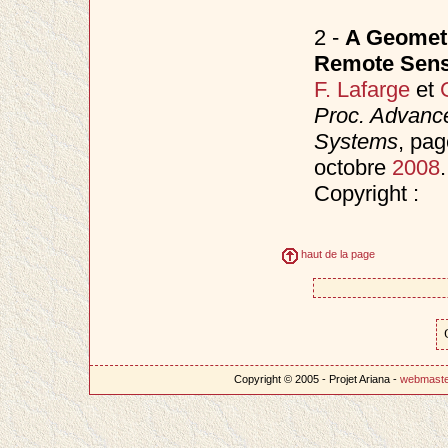
2 -
A Geometr
Remote Sens
F. Lafarge
et
Proc. Advance
Systems
, pag
octobre
2008
.
Copyright :
haut de la page
Copyright © 2005 - Projet Ariana -
webmast