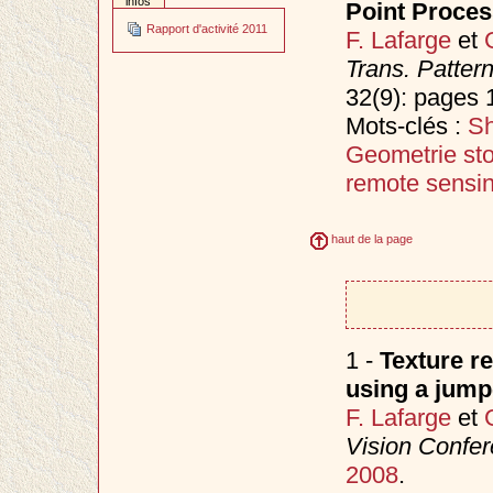
infos
Point Proce
Rapport d'activité 2011
F. Lafarge
et
Trans. Patter
32(9): pages
Mots-clés :
Sh
Geometrie st
remote sensi
haut de la page
1 -
Texture r
using a jump
F. Lafarge
et
Vision Confe
2008
.