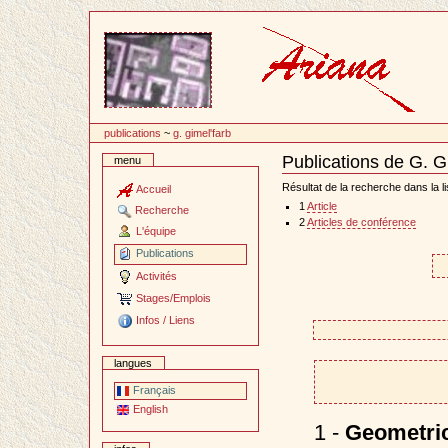
Passer
au
contenu
publications
~
g. gimel'farb
Publications de G. G
menu
Document
Actions
Résultat de la recherche dans la li
Accueil
1
Article
Recherche
2
Articles de conférence
L'équipe
Publications
Activités
Stages/Emplois
Infos / Liens
langues
Français
English
1 -
Geometric