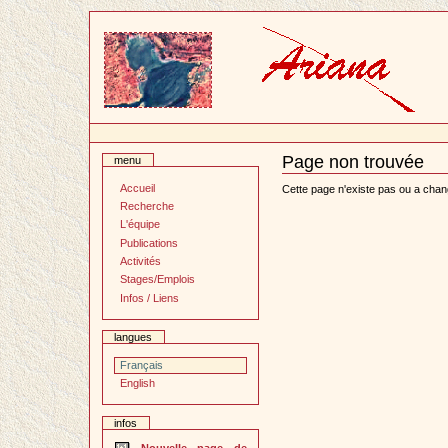
Passer
au
contenu
Page non trouvée
menu
Document
Actions
Accueil
Cette page n'existe pas ou a chan
Recherche
L'équipe
Publications
Activités
Stages/Emplois
Infos / Liens
langues
Français
English
infos
Nouvelle page de