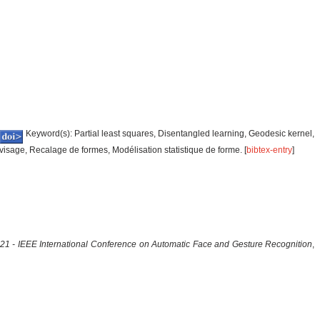
Keyword(s): Partial least squares, Disentangled learning, Geodesic kernel,
isage, Recalage de formes, Modélisation statistique de forme. [
bibtex-entry
]
21 - IEEE International Conference on Automatic Face and Gesture Recognition
,