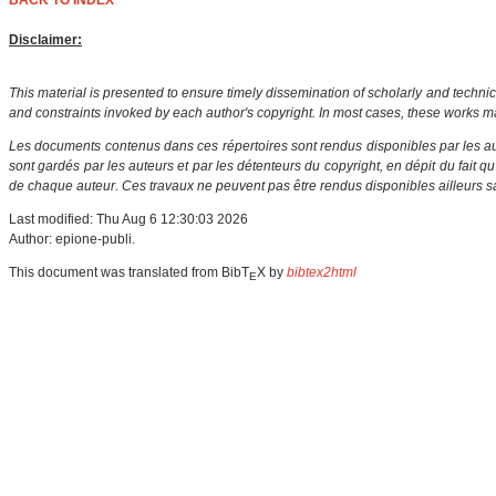
BACK TO INDEX
Disclaimer:
This material is presented to ensure timely dissemination of scholarly and technic
and constraints invoked by each author's copyright. In most cases, these works ma
Les documents contenus dans ces répertoires sont rendus disponibles par les aut
sont gardés par les auteurs et par les détenteurs du copyright, en dépit du fait q
de chaque auteur. Ces travaux ne peuvent pas être rendus disponibles ailleurs sa
Last modified: Thu Aug 6 12:30:03 2026
Author: epione-publi.
This document was translated from BibT
X by
bibtex2html
E