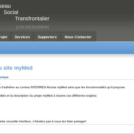
seau
Social
Transfrontalier
rojet
Services
Supporters
Nous Contacter
du site myMed
hnique
.
êt d'adhérer au contrat INTERREG Alcotra myMed ainsi que les fonctionnalités qu'il propose.
lités et la description du projet myMed à travers ces différents onglets:
te nouvelle interface, n'hésitez pas à nous les faire partager!