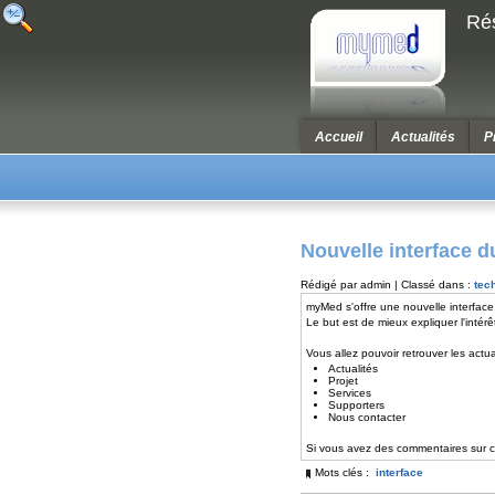
Ré
Accueil
Actualités
P
Nouvelle interface 
Rédigé par admin | Classé dans :
tec
myMed s'offre une nouvelle interface
Le but est de mieux expliquer l'intér
Vous allez pouvoir retrouver les actua
Actualités
Projet
Services
Supporters
Nous contacter
Si vous avez des commentaires sur cet
Mots clés :
interface