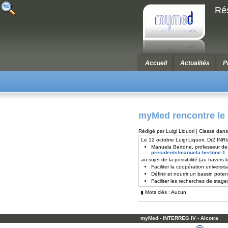
Ré
Accueil
Actualités
P
myMed rencontre le 
Rédigé par Luigi Liquori | Classé dans
Le 12 octobre Luigi Liquori, Dr2 INR
Manuela Bertone, professeur de
presidents/manuela-bertone-1
au sujet de la possibilité (au traver
Faciliter la coopération univers
Définir et nourrir un bassin poten
Faciliter les recherches de stage
Mots clés : Aucun
myMed - INTERREG IV - Alcotra