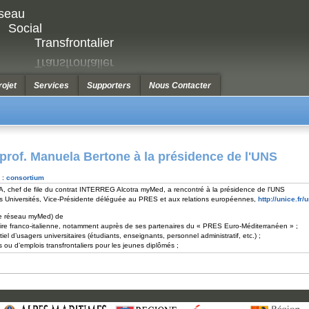
seau
Social
Transfrontalier
rojet
Services
Supporters
Nous Contacter
prof. Manuela Bertone à la présidence de l'UNS
 :
consortium
IA, chef de file du contrat INTERREG Alcotra myMed, a rencontré à la présidence de l'UNS
s Universités, Vice-Présidente déléguée au PRES et aux relations européennes,
http://unice.fr/
s le réseau myMed) de
itaire franco-italienne, notamment auprès de ses partenaires du « PRES Euro-Méditerranéen » ;
tiel d’usagers universitaires (étudiants, enseignants, personnel administratif, etc.) ;
s ou d’emplois transfrontaliers pour les jeunes diplômés ;