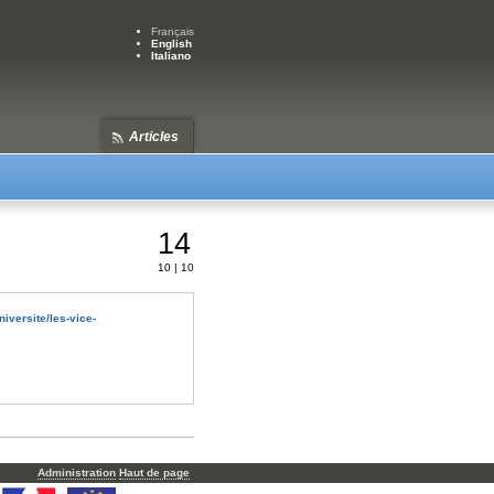
Français
English
Italiano
Articles
14
10 | 10
universite/les-vice-
Administration
Haut de page